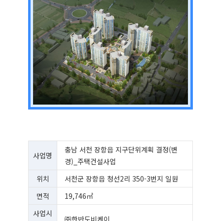
충남 서천 장항읍 지구단위계획 결정(변
사업명
경)_주택건설사업
위치
서천군 장항읍 청선2리 350-3번지 일원
면적
19,746㎡
사업시
㈜한반도비케이